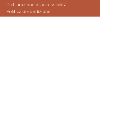
Dichiarazione di accessibilità
Politica di spedizione
Termini e condizioni
Politica di rimborso
info@aziendaagricolaliberti.it
(+39)
3921379004