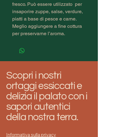
fresco. Può essere utilizzato  per 
insaporire zuppe, salse, verdure, 
piatti a base di pesce e carne. 
Meglio aggiungere a fine cottura 
per preservarne l’aroma.
Scopri i nostri
ortaggi essiccati e
delizia il palato con i
sapori autentici
della nostra terra.
Informativa sulla privacy