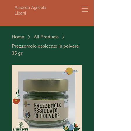
Azienda Agricola
Liberti
Home
All Products
Prezzemolo essiccato in polvere
35 gr