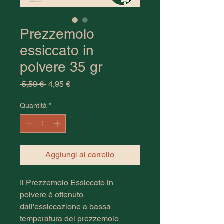
Prezzemolo
essiccato in
polvere 35 gr
Prezzo
Prezzo
 5,50 € 
4,95 €
regolare
scontato
Quantità
*
Aggiungi al carrello
‎Il Prezzemolo Essiccato in 
polvere è ottenuto 
dall'essiccazione a bassa 
temperatura del prezzemolo 