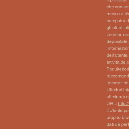
che consent
messo a dis
computer de
gli utenti ut
Le informaz
depositate 
informazion
dell’utente,
attività del
Per ulterior
raccomanda 
internet:
htt
Ulteriori in
eliminare q
URL:
http:
L’Utente pu
proprio bro
dati da part