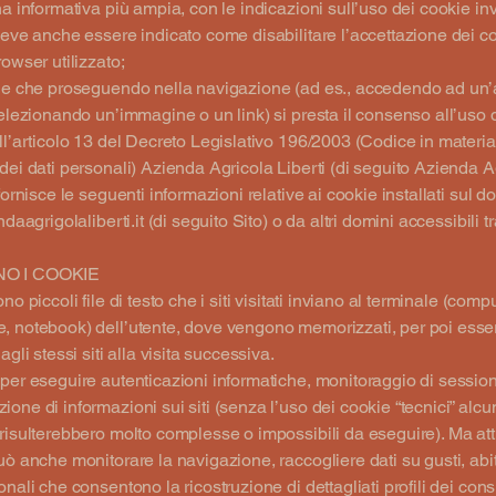
na informativa più ampia, con le indicazioni sull’uso dei cookie inv
deve anche essere indicato come disabilitare l’accettazione dei c
rowser utilizzato;
one che proseguendo nella navigazione (ad es., accedendo ad un’a
selezionando un’immagine o un link) si presta il consenso all’uso 
ll’articolo 13 del Decreto Legislativo 196/2003 (Codice in materia
dei dati personali) Azienda Agricola Liberti (di seguito Azienda A
fornisce le seguenti informazioni relative ai cookie installati sul d
ndaagrigolaliberti.it
(di seguito Sito) o da altri domini accessibili tr
O I COOKIE
no piccoli file di testo che i siti visitati inviano al terminale (compu
, notebook) dell’utente, dove vengono memorizzati, per poi esse
agli stessi siti alla visita successiva.
per eseguire autenticazioni informatiche, monitoraggio di session
one di informazioni sui siti (senza l’uso dei cookie “tecnici” alcu
risulterebbero molto complesse o impossibili da eseguire). Ma att
uò anche monitorare la navigazione, raccogliere dati su gusti, abit
onali che consentono la ricostruzione di dettagliati profili dei con