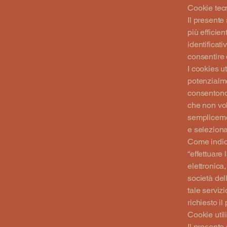
Cookie tecn
Il presente 
più efficien
identificat
consentire 
I cookies ut
potenzialme
consentono l
che non vo
sempliceme
e seleziona
Come indicat
“effettuare
elettronica
società del
tale servizi
richiesto i
Cookie utili
Il presente