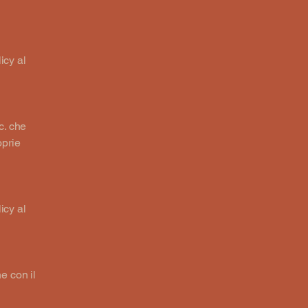
icy al
c. che
oprie
icy al
e con il