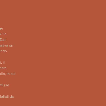
er
sulla
Dati
mativa on
uando
, il
ltra
le, in cui
ati (se
tallati da