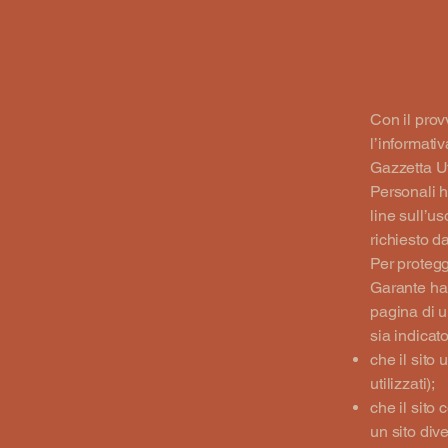
Con il prov
l’informati
Gazzetta Uf
Personali h
line sull’u
richiesto d
Per protegg
Garante ha
pagina di u
sia indicato
che il sito 
utilizzati);
che il sito 
un sito dive