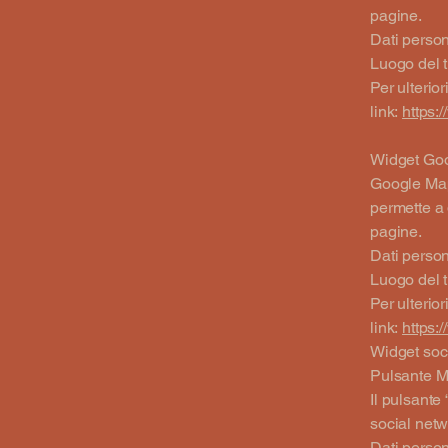
pagine.
Dati persona
Luogo del 
Per ulterio
link:
https:/
Widget Goo
Google Maps
permette a 
pagine.
Dati persona
Luogo del 
Per ulterio
link:
https:/
Widget soc
Pulsante Mi
Il pulsante
social netw
Dati persona