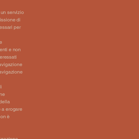
e un servizio
missione di
cessari per
he
enti e non
teressati
navigazione
navigazione
i
one
della
e a erogare
non è
vigazione