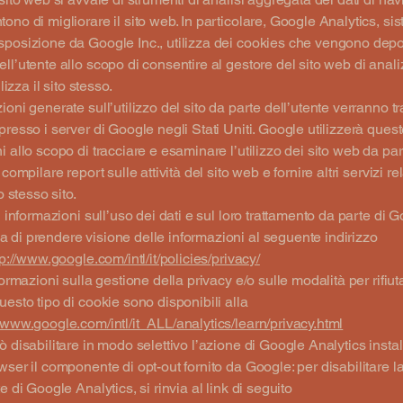
ono di migliorare il sito web. In particolare, Google Analytics, si
posizione da Google Inc., utilizza dei cookies che vengono depos
ll’utente allo scopo di consentire al gestore del sito web di ana
ilizza il sito stesso.
ioni generate sull’utilizzo del sito da parte dell’utente verranno 
presso i server di Google negli Stati Uniti. Google utilizzerà ques
i allo scopo di tracciare e esaminare l’utilizzo dei sito web da par
 compilare report sulle attività del sito web e fornire altri servizi rel
lo stesso sito.
i informazioni sull’uso dei dati e sul loro trattamento da parte di G
di prendere visione delle informazioni al seguente indirizzo
p://www.google.com/intl/it/policies/privacy/
formazioni sulla gestione della privacy e/o sulle modalità per rifiut
uesto tipo di cookie sono disponibili alla
//www.google.com/intl/it_ALL/analytics/learn/privacy.html
ò disabilitare in modo selettivo l’azione di Google Analytics insta
wser il componente di opt-out fornito da Google: per disabilitare la
e di Google Analytics, si rinvia al link di seguito