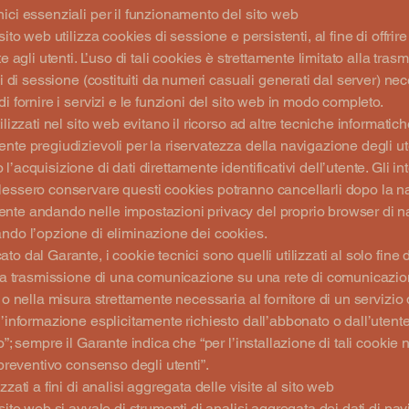
ici essenziali per il funzionamento del sito web
sito web utilizza cookies di sessione e persistenti, al fine di offrir
te agli utenti. L’uso di tali cookies è strettamente limitato alla tras
ivi di sessione (costituiti da numeri casuali generati dal server) ne
di fornire i servizi e le funzioni del sito web in modo completo.
ilizzati nel sito web evitano il ricorso ad altre tecniche informatic
nte pregiudizievoli per la riservatezza della navigazione degli ut
’acquisizione di dati direttamente identificativi dell’utente. Gli in
lessero conservare questi cookies potranno cancellarli dopo la 
nte andando nelle impostazioni privacy del proprio browser di 
ndo l’opzione di eliminazione dei cookies.
o dal Garante, i cookie tecnici sono quelli utilizzati al solo fine d
 la trasmissione di una comunicazione su una rete di comunicazi
, o nella misura strettamente necessaria al fornitore di un servizio 
l’informazione esplicitamente richiesto dall’abbonato o dall’utent
o”; sempre il Garante indica che “per l’installazione di tali cookie 
l preventivo consenso degli utenti”.
zzati a fini di analisi aggregata delle visite al sito web
 sito web si avvale di strumenti di analisi aggregata dei dati di na