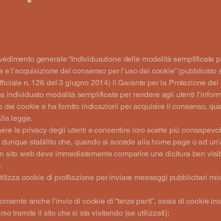
vedimento generale “Individuazione delle modalità semplificate p
va e l’acquisizione del consenso per l’uso dei cookie” (pubblicato 
ficiale n. 126 del 3 giugno 2014) il Garante per la Protezione dei 
a individuato modalità semplificate per rendere agli utenti l’infor
so dei cookie e ha fornito indicazioni per acquisire il consenso, q
alla legge.
ere la privacy degli utenti e consentire loro scelte più consapevoli
 dunque stabilito che, quando si accede alla home page o ad un’a
n sito web deve immediatamente comparire una dicitura ben visibi
:
utilizza cookie di profilazione per inviare messaggi pubblicitari mir
consente anche l’invio di cookie di “terze parti”, ossia di cookie ins
rso tramite il sito che si sta visitando (se utilizzati);