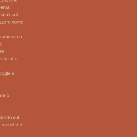
stema
itati sul
lizzare come
trasmesse e
te
te
ativi alle
oogle si
are o
llando sul
 raccolta di