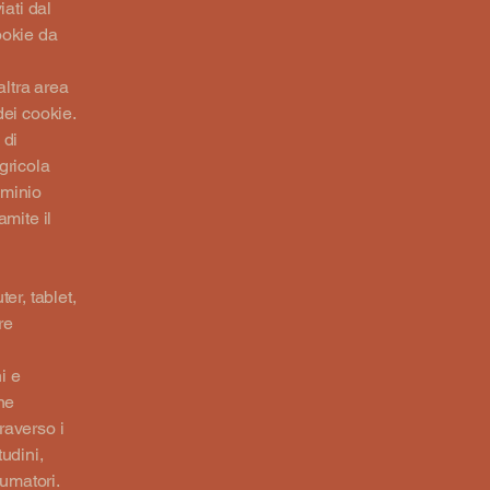
iati dal
ookie da
ltra area
dei cookie.
 di
gricola
ominio
amite il
ter, tablet,
re
i e
ne
raverso i
udini,
sumatori.