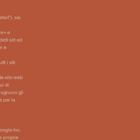
tari”), sia
le+ e
etti siti ed
in è
i i siti
nte sito web
ui di
 ognuno gli
à per la
oogle Inc.
e proprie