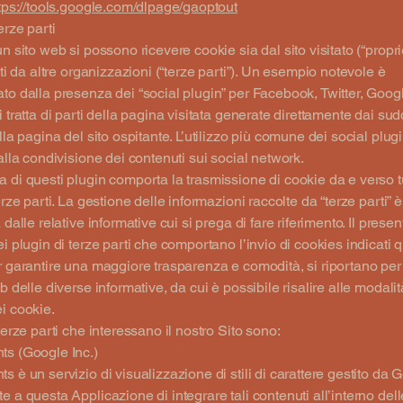
tps://tools.google.com/dlpage/gaoptout
erze parti
n sito web si possono ricevere cookie sia dal sito visitato (“proprie
iti da altre organizzazioni (“terze parti”). Un esempio notevole è
to dalla presenza dei “social plugin” per Facebook, Twitter, Goog
 tratta di parti della pagina visitata generate direttamente dai sudd
ella pagina del sito ospitante. L’utilizzo più comune dei social plug
 alla condivisione dei contenuti sui social network.
 di questi plugin comporta la trasmissione di cookie da e verso tutt
erze parti. La gestione delle informazioni raccolte da “terze parti” è
 dalle relative informative cui si prega di fare riferimento. Il prese
ei plugin di terze parti che comportano l’invio di cookies indicati q
r garantire una maggiore trasparenza e comodità, si riportano per
b delle diverse informative, da cui è possibile risalire alle modalit
i cookie.
terze parti che interessano il nostro Sito sono:
ts (Google Inc.)
s è un servizio di visualizzazione di stili di carattere gestito da G
e a questa Applicazione di integrare tali contenuti all’interno dell