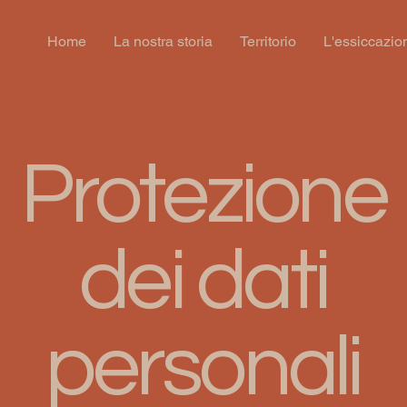
Home
La nostra storia
Territorio
L'essiccazio
Protezione
dei dati
personali