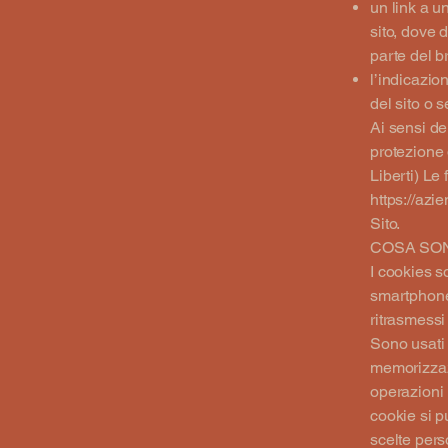
un link a u
sito, dove 
parte del b
l’indicazi
del sito o 
Ai sensi de
protezione 
Liberti) Le 
https://azie
Sito.
COSA SON
I cookies so
smartphone
ritrasmessi 
Sono usati 
memorizzazi
operazioni 
cookie si p
scelte pers