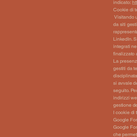
indicato:
ht
Cookie di t
Visitando u
da siti gest
rappresenta
LinkedIn. Si
integrati n
finalizzato
La presenza
gestiti da t
disciplinata
si avvale d
seguito. Pe
indirizzi we
gestione de
I cookie di 
Google Fon
Google Font
che permett